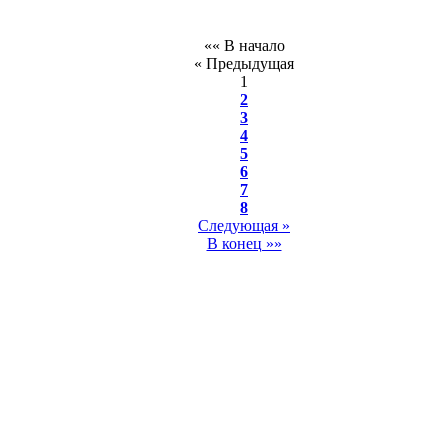
«« В начало
« Предыдущая
1
2
3
4
5
6
7
8
Следующая »
В конец »»