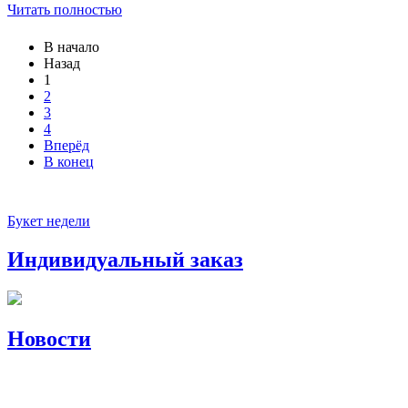
Читать полностью
В начало
Назад
1
2
3
4
Вперёд
В конец
Букет недели
Индивидуальный заказ
Новости