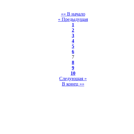
«« В начало
« Предыдущая
1
2
3
4
5
6
7
8
9
10
Следующая »
В конец »»